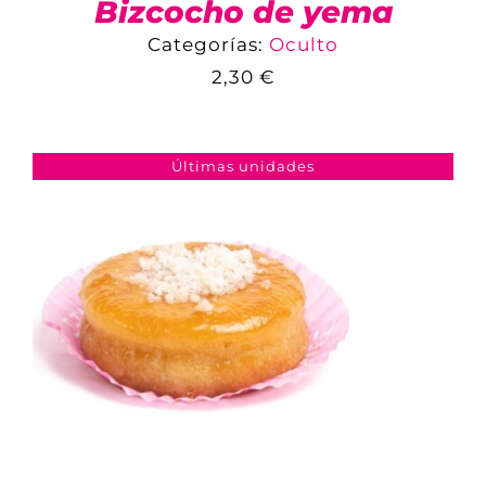
Bizcocho de yema
Categorías:
Oculto
2,30
€
COMPARAR
AÑADIR AL CARRITO
/
DETALLES
Últimas unidades