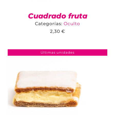
Cuadrado fruta
Categorías:
Oculto
2,30
€
COMPARAR
AÑADIR AL CARRITO
/
DETALLES
Últimas unidades