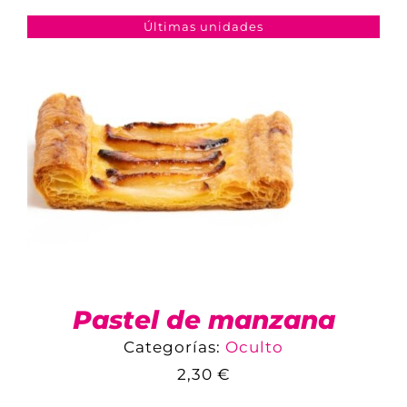
AÑADIR AL CARRITO
/
DETALLES
Últimas unidades
Pastel de manzana
Categorías:
Oculto
2,30
€