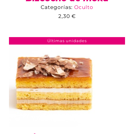
Categorías:
Oculto
2,30
€
COMPARAR
AÑADIR AL CARRITO
/
DETALLES
Últimas unidades