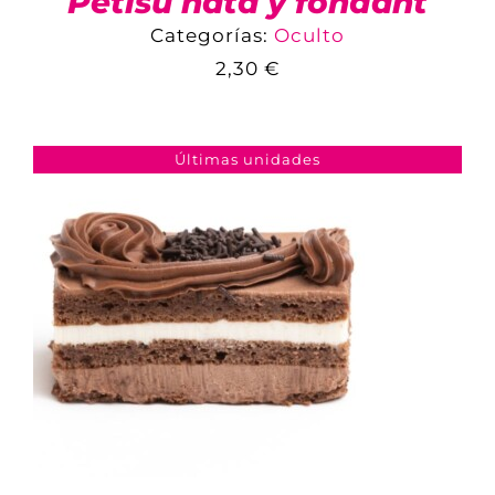
Petisú nata y fondant
Categorías:
Oculto
2,30
€
COMPARAR
AÑADIR AL CARRITO
/
DETALLES
Últimas unidades