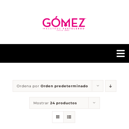
Saltar
al
contenido
To
Na
GÓMEZ PASTELERÍAS
Ordena por
Orden predeterminado
NUESTRAS TIENDAS
Mostrar
24 productos
CONTACTO
GÓMEZ FUSIÓN