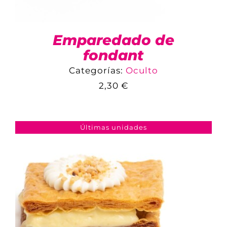
Emparedado de
fondant
Categorías:
Oculto
2,30
€
COMPARAR
AÑADIR AL CARRITO
/
DETALLES
Últimas unidades