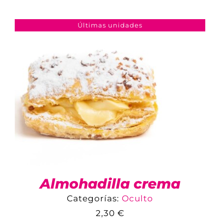
Últimas unidades
TIENDA ONLINE
MI CUENTA
CARRITO
Almohadilla crema
Categorías:
Oculto
2,30
€