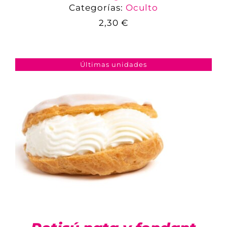
Categorías:
Oculto
2,30
€
COMPARAR
AÑADIR AL CARRITO
/
DETALLES
Últimas unidades