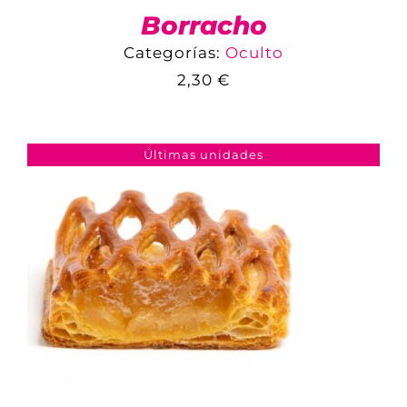
Borracho
Categorías:
Oculto
2,30
€
COMPARAR
AÑADIR AL CARRITO
/
DETALLES
Últimas unidades