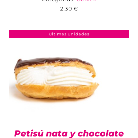
2,30
€
COMPARAR
AÑADIR AL CARRITO
/
DETALLES
Últimas unidades
Petisú nata y chocolate