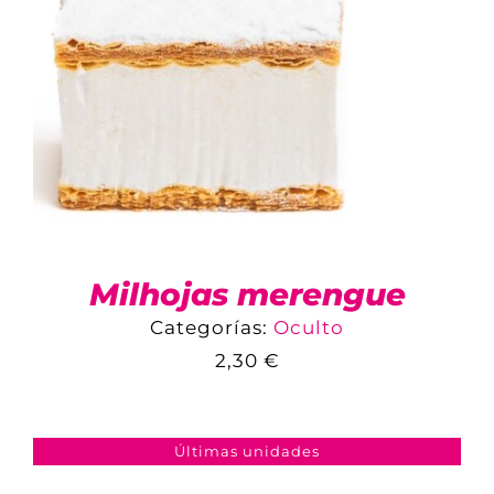
Milhojas merengue
Categorías:
Oculto
2,30
€
COMPARAR
AÑADIR AL CARRITO
/
DETALLES
Últimas unidades