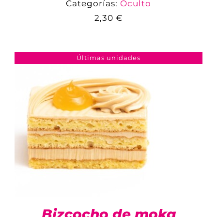
Categorías:
Oculto
2,30
€
COMPARAR
AÑADIR AL CARRITO
/
DETALLES
Últimas unidades
Bizcocho de moka