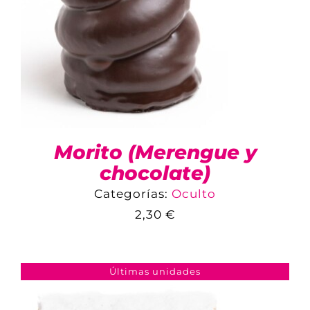
Morito (Merengue y
chocolate)
Categorías:
Oculto
2,30
€
COMPARAR
AÑADIR AL CARRITO
/
DETALLES
Últimas unidades