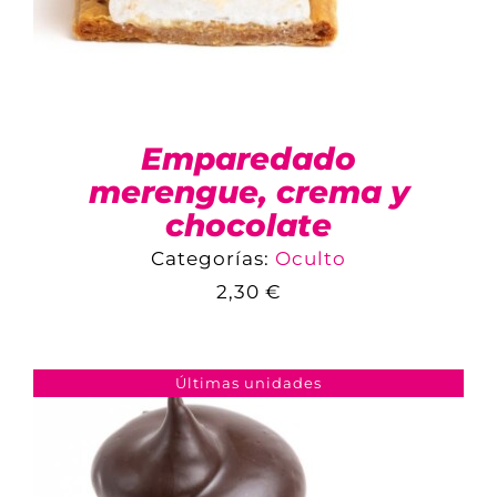
Emparedado
merengue, crema y
chocolate
Categorías:
Oculto
COMPARAR
2,30
€
AÑADIR AL CARRITO
/
DETALLES
Últimas unidades