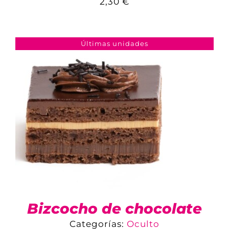
2,30
€
COMPARAR
AÑADIR AL CARRITO
/
DETALLES
Últimas unidades
Bizcocho de chocolate
Categorías:
Oculto