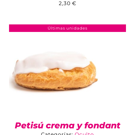
2,30
€
COMPARAR
AÑADIR AL CARRITO
/
DETALLES
Últimas unidades
Petisú crema y fondant
Categorías:
Oculto