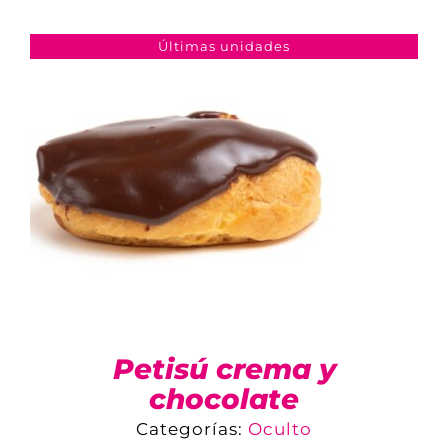
COMPARAR
AÑADIR AL CARRITO
/
DETALLES
Últimas unidades
Petisú crema y
chocolate
Categorías:
Oculto