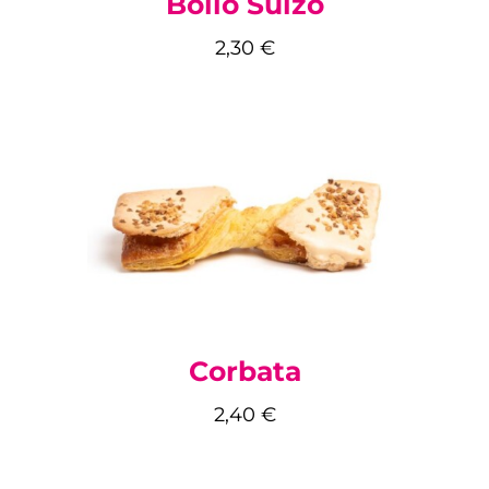
Bollo Suizo
2,30
€
Corbata
2,40
€