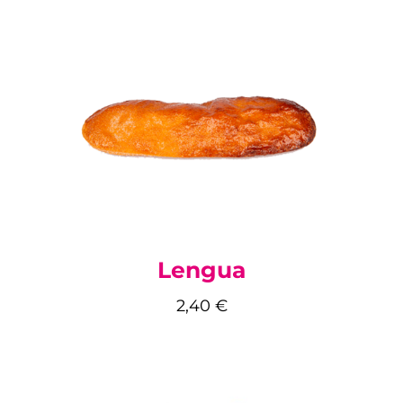
Lengua
2,40
€