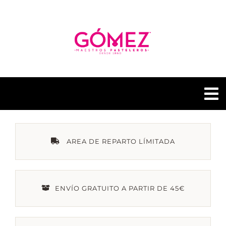
Saltar
al
contenido
To
Na
GÓMEZ PASTELERÍAS
AREA DE REPARTO LÍMITADA
NUESTRAS TIENDAS
ENVÍO GRATUITO A PARTIR DE 45€
CONTACTO
GÓMEZ FUSIÓN