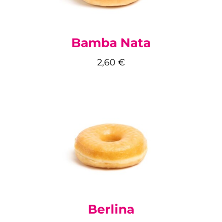
Bamba Nata
2,60
€
Berlina