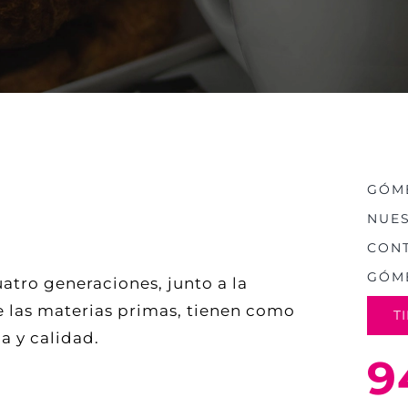
GÓME
NUES
CON
GÓM
uatro generaciones, junto a la
 las materias primas, tienen como
T
a y calidad.
9