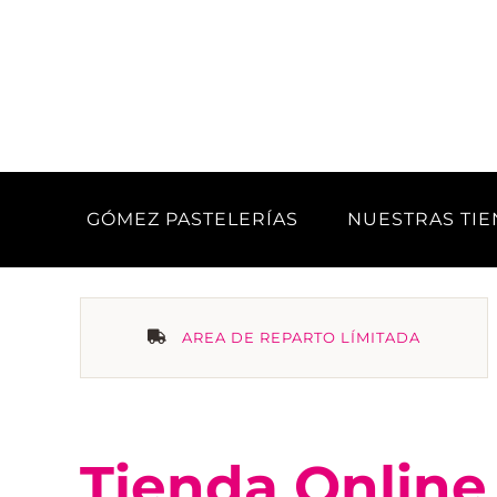
Saltar
al
contenido
GÓMEZ PASTELERÍAS
NUESTRAS TI
AREA DE REPARTO LÍMITADA
Tienda Online