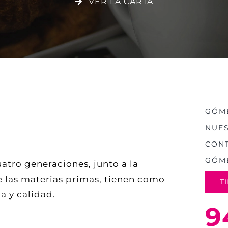
VER LA CARTA
GÓME
NUES
CON
GÓM
uatro generaciones, junto a la
 las materias primas, tienen como
T
a y calidad.
9