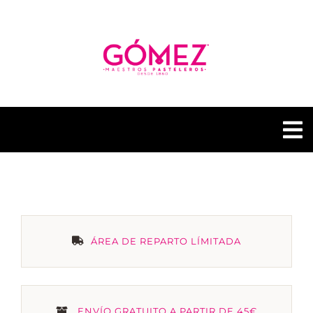
Saltar
al
contenido
To
Na
GÓMEZ PASTELERÍAS
NUESTRAS TIENDAS
ÁREA DE REPARTO LÍMITADA
CONTACTO
GÓMEZ FUSIÓN
ENVÍO GRATUITO A PARTIR DE 45€