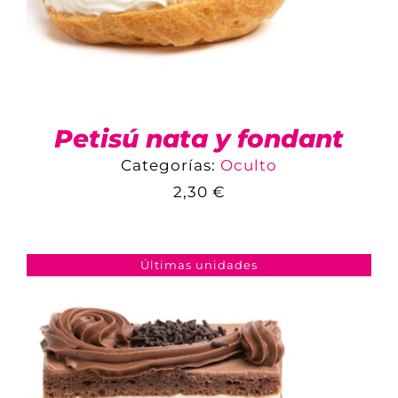
Petisú nata y fondant
Categorías:
Oculto
2,30
€
COMPARAR
AÑADIR AL CARRITO
/
DETALLES
Últimas unidades