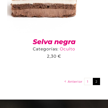
Selva negra
Categorías:
Oculto
2,30
€
COMPARAR
AÑADIR AL CARRITO
/
DETALLES
Anterior
1
2