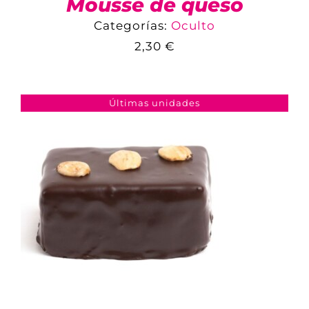
Mousse de queso
Categorías:
Oculto
2,30
€
COMPARAR
AÑADIR AL CARRITO
/
DETALLES
Últimas unidades