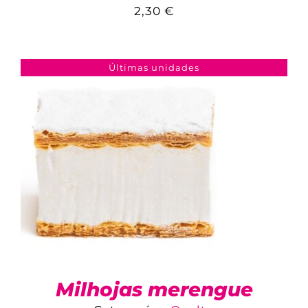
2,30
€
COMPARAR
AÑADIR AL CARRITO
/
DETALLES
Últimas unidades
Milhojas merengue