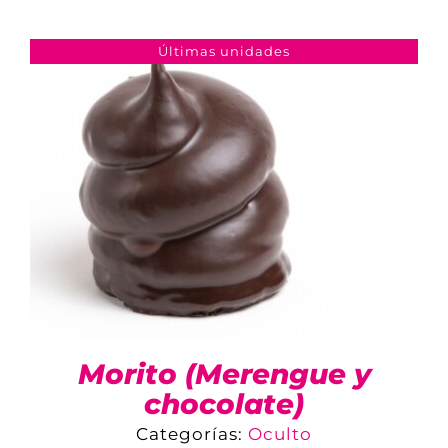
Últimas unidades
TIENDA ONLINE
MI CUENTA
CARRITO
Morito (Merengue y
chocolate)
Categorías:
Oculto