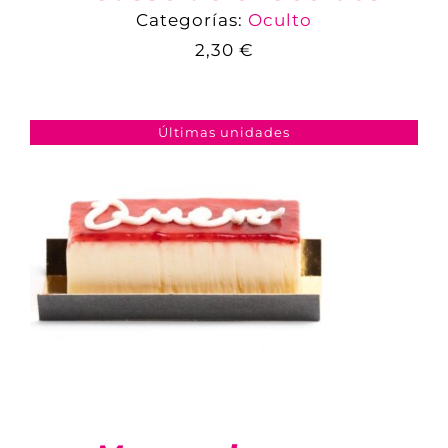
Categorías:
Oculto
2,30
€
COMPARAR
AÑADIR AL CARRITO
/
DETALLES
Últimas unidades