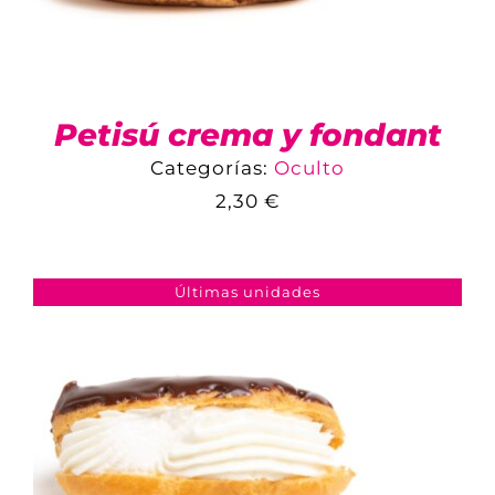
Petisú crema y fondant
Categorías:
Oculto
2,30
€
COMPARAR
AÑADIR AL CARRITO
/
DETALLES
Últimas unidades