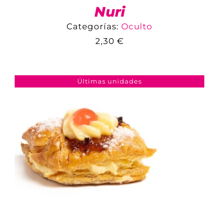
Nuri
Categorías:
Oculto
2,30
€
COMPARAR
AÑADIR AL CARRITO
/
DETALLES
Últimas unidades