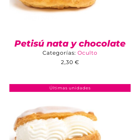
Petisú nata y chocolate
Categorías:
Oculto
2,30
€
COMPARAR
AÑADIR AL CARRITO
/
DETALLES
Últimas unidades