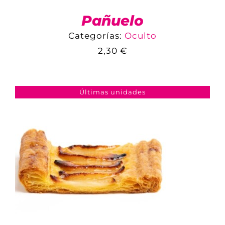
Pañuelo
Categorías:
Oculto
2,30
€
COMPARAR
AÑADIR AL CARRITO
/
DETALLES
Últimas unidades