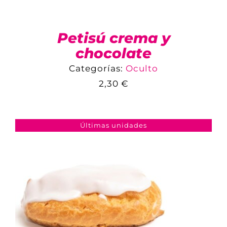
Petisú crema y
chocolate
Categorías:
Oculto
2,30
€
COMPARAR
AÑADIR AL CARRITO
/
DETALLES
Últimas unidades