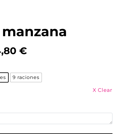
e manzana
4,80
€

nes
9 raciones
X Clear