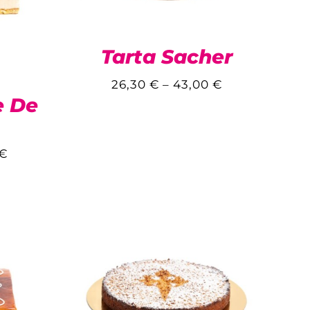
Tarta Sacher
26,30
€
–
43,00
€
e De
€