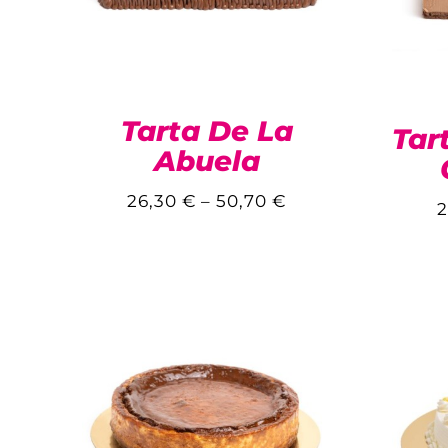
Tarta De La
Tar
Abuela
26,30
€
–
50,70
€
2