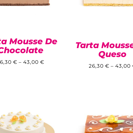
ta Mousse De
Tarta Mouss
Chocolate
Queso
6,30
€
–
43,00
€
26,30
€
–
43,00