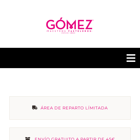
Saltar
al
contenido
To
Na
GÓMEZ PASTELERÍAS
NUESTRAS TIENDAS
ÁREA DE REPARTO LÍMITADA
CONTACTO
GÓMEZ FUSIÓN
ENVÍO GRATUITO A PARTIR DE 45€