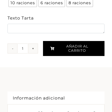
10 raciones
6 raciones
8 raciones
Texto Tarta
AÑADIR AL
CARRITO
Tarta
mousse
de
chocolate
cantidad
Información adicional