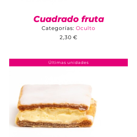
Cuadrado fruta
Categorías:
Oculto
2,30
€
COMPARAR
AÑADIR AL CARRITO
/
DETALLES
Últimas unidades