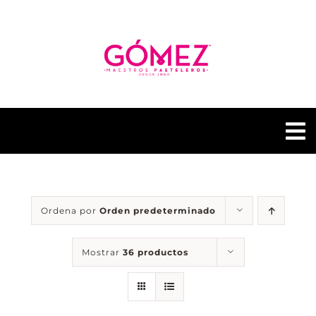
Saltar
al
contenido
To
Na
GÓMEZ PASTELERÍAS
Ordena por
Orden predeterminado
NUESTRAS TIENDAS
Mostrar
36 productos
CONTACTO
GÓMEZ FUSIÓN