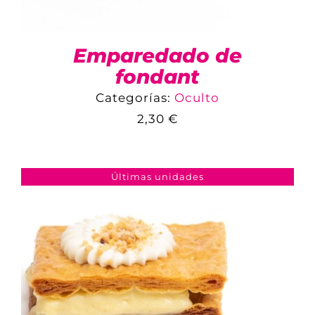
Emparedado de
fondant
Categorías:
Oculto
2,30
€
COMPARAR
AÑADIR AL CARRITO
/
DETALLES
Últimas unidades