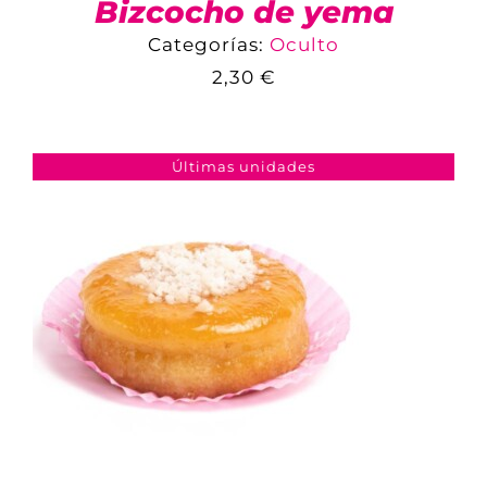
Bizcocho de yema
Categorías:
Oculto
2,30
€
COMPARAR
AÑADIR AL CARRITO
/
DETALLES
Últimas unidades