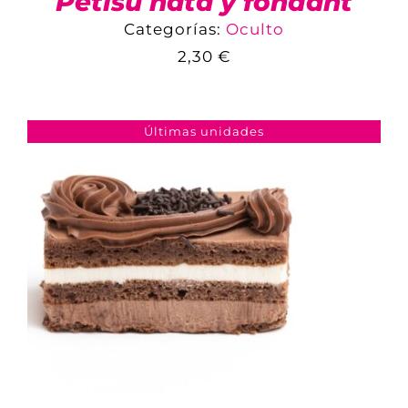
Petisú nata y fondant
Categorías:
Oculto
2,30
€
COMPARAR
AÑADIR AL CARRITO
/
DETALLES
Últimas unidades