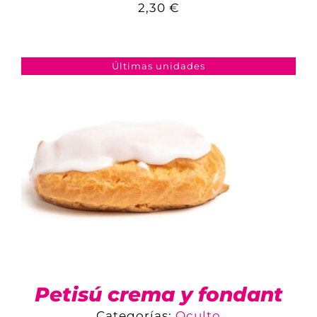
2,30
€
COMPARAR
AÑADIR AL CARRITO
/
DETALLES
Últimas unidades
Petisú crema y fondant
Categorías:
Oculto