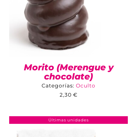
Morito (Merengue y
chocolate)
Categorías:
Oculto
2,30
€
COMPARAR
AÑADIR AL CARRITO
/
DETALLES
Últimas unidades