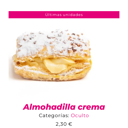
Últimas unidades
TIENDA ONLINE
MI CUENTA
CARRITO
Almohadilla crema
Categorías:
Oculto
2,30
€