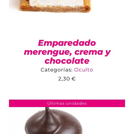
Emparedado
merengue, crema y
chocolate
Categorías:
Oculto
COMPARAR
2,30
€
AÑADIR AL CARRITO
/
DETALLES
Últimas unidades