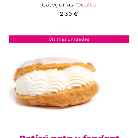
Categorías:
Oculto
2,30
€
COMPARAR
AÑADIR AL CARRITO
/
DETALLES
Últimas unidades