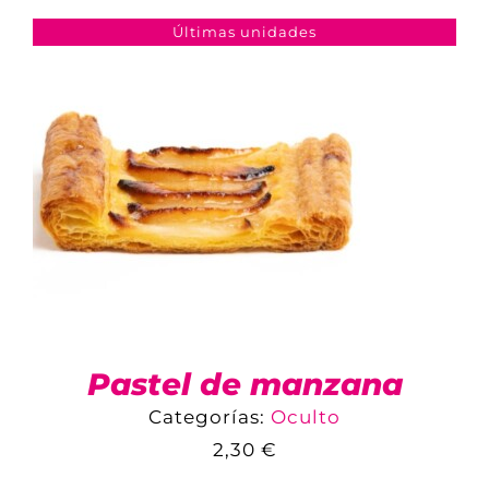
AÑADIR AL CARRITO
/
DETALLES
Últimas unidades
Pastel de manzana
Categorías:
Oculto
2,30
€