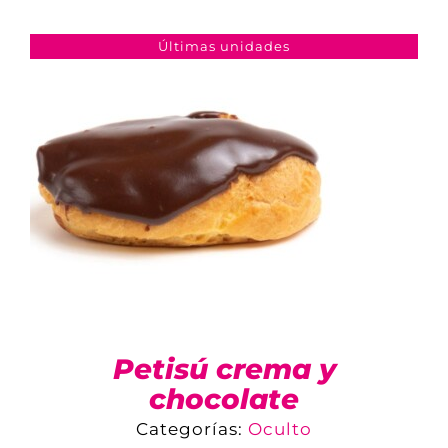
COMPARAR
AÑADIR AL CARRITO
/
DETALLES
Últimas unidades
Petisú crema y
chocolate
Categorías:
Oculto