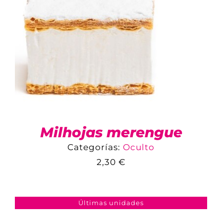
Milhojas merengue
Categorías:
Oculto
2,30
€
COMPARAR
AÑADIR AL CARRITO
/
DETALLES
Últimas unidades