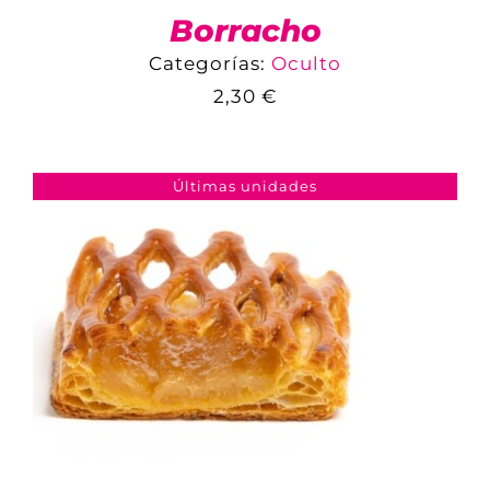
Borracho
Categorías:
Oculto
2,30
€
COMPARAR
AÑADIR AL CARRITO
/
DETALLES
Últimas unidades