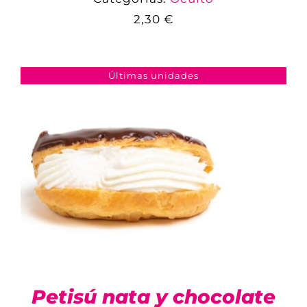
2,30
€
COMPARAR
AÑADIR AL CARRITO
/
DETALLES
Últimas unidades
Petisú nata y chocolate