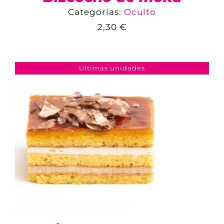
Categorías:
Oculto
2,30
€
COMPARAR
AÑADIR AL CARRITO
/
DETALLES
Últimas unidades