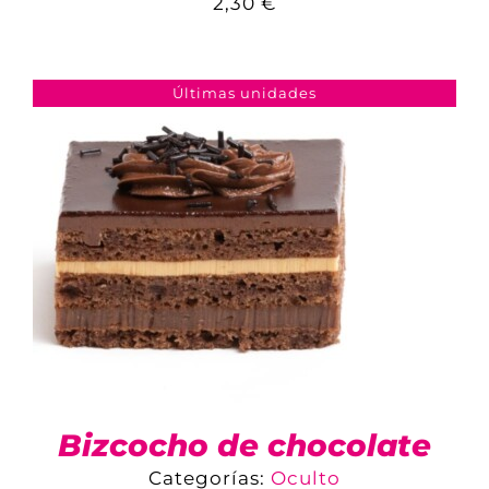
2,30
€
COMPARAR
AÑADIR AL CARRITO
/
DETALLES
Últimas unidades
Bizcocho de chocolate
Categorías:
Oculto