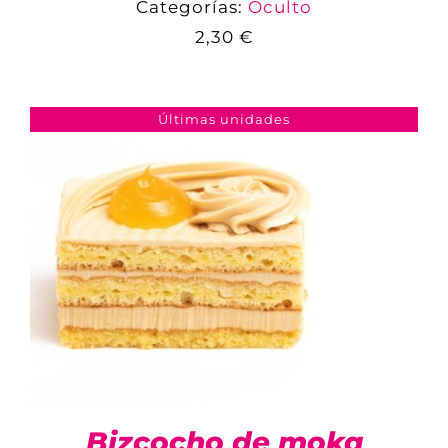
Categorías:
Oculto
2,30
€
COMPARAR
AÑADIR AL CARRITO
/
DETALLES
Últimas unidades
Bizcocho de moka