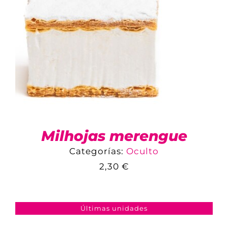
Milhojas merengue
Categorías:
Oculto
2,30
€
COMPARAR
AÑADIR AL CARRITO
/
DETALLES
Últimas unidades