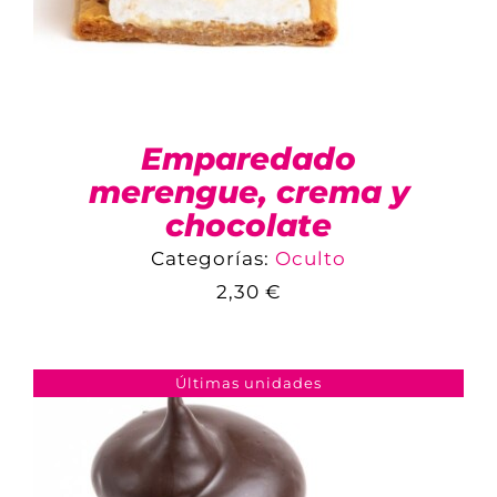
Emparedado
merengue, crema y
chocolate
Categorías:
Oculto
COMPARAR
2,30
€
AÑADIR AL CARRITO
/
DETALLES
Últimas unidades