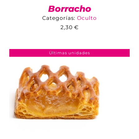
Borracho
Categorías:
Oculto
2,30
€
COMPARAR
AÑADIR AL CARRITO
/
DETALLES
Últimas unidades