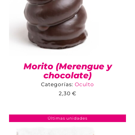
Morito (Merengue y
chocolate)
Categorías:
Oculto
2,30
€
COMPARAR
AÑADIR AL CARRITO
/
DETALLES
Últimas unidades