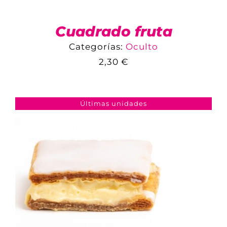
Cuadrado fruta
Categorías:
Oculto
2,30
€
COMPARAR
AÑADIR AL CARRITO
/
DETALLES
Últimas unidades