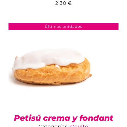
2,30
€
COMPARAR
AÑADIR AL CARRITO
/
DETALLES
Últimas unidades
Petisú crema y fondant
Categorías:
Oculto