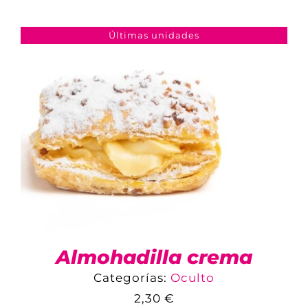
Últimas unidades
TIENDA ONLINE
MI CUENTA
CARRITO
Almohadilla crema
Categorías:
Oculto
2,30
€