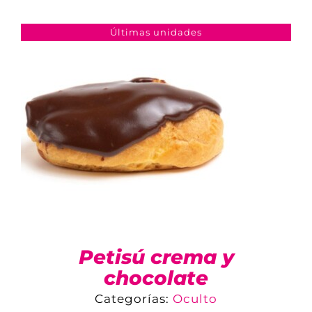
COMPARAR
AÑADIR AL CARRITO
/
DETALLES
Últimas unidades
Petisú crema y
chocolate
Categorías:
Oculto