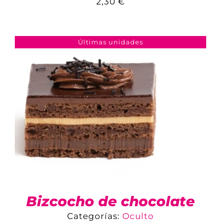
2,30
€
COMPARAR
AÑADIR AL CARRITO
/
DETALLES
Últimas unidades
Bizcocho de chocolate
Categorías:
Oculto