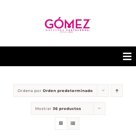
Saltar
al
contenido
To
Na
GÓMEZ PASTELERÍAS
Ordena por
Orden predeterminado
NUESTRAS TIENDAS
Mostrar
36 productos
CONTACTO
GÓMEZ FUSIÓN