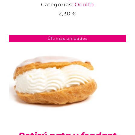
Categorías:
Oculto
2,30
€
COMPARAR
AÑADIR AL CARRITO
/
DETALLES
Últimas unidades