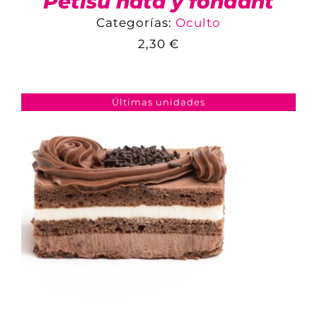
Petisú nata y fondant
Categorías:
Oculto
2,30
€
COMPARAR
AÑADIR AL CARRITO
/
DETALLES
Últimas unidades