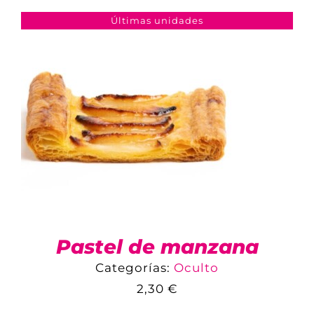
AÑADIR AL CARRITO
/
DETALLES
Últimas unidades
Pastel de manzana
Categorías:
Oculto
2,30
€