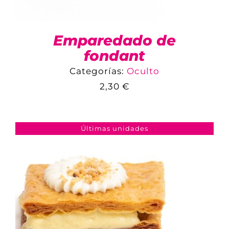
Emparedado de
fondant
Categorías:
Oculto
2,30
€
COMPARAR
AÑADIR AL CARRITO
/
DETALLES
Últimas unidades