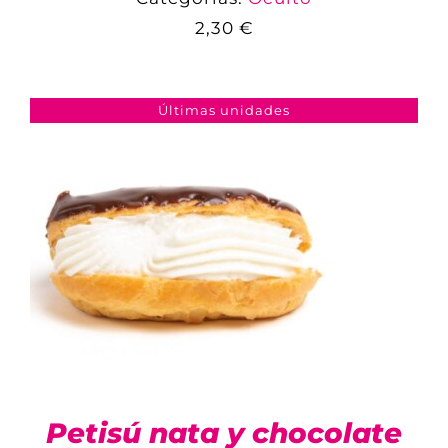
2,30
€
COMPARAR
AÑADIR AL CARRITO
/
DETALLES
Últimas unidades
Petisú nata y chocolate