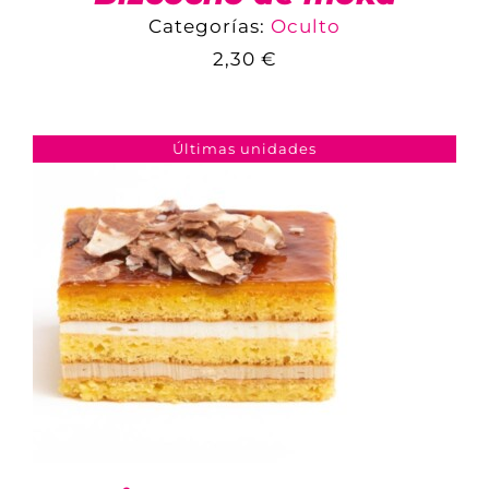
Categorías:
Oculto
2,30
€
COMPARAR
AÑADIR AL CARRITO
/
DETALLES
Últimas unidades