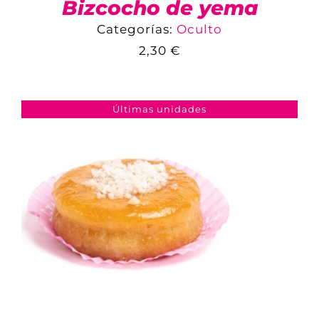
Bizcocho de yema
Categorías:
Oculto
2,30
€
COMPARAR
AÑADIR AL CARRITO
/
DETALLES
Últimas unidades