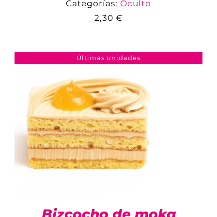
Categorías:
Oculto
2,30
€
COMPARAR
AÑADIR AL CARRITO
/
DETALLES
Últimas unidades
Bizcocho de moka